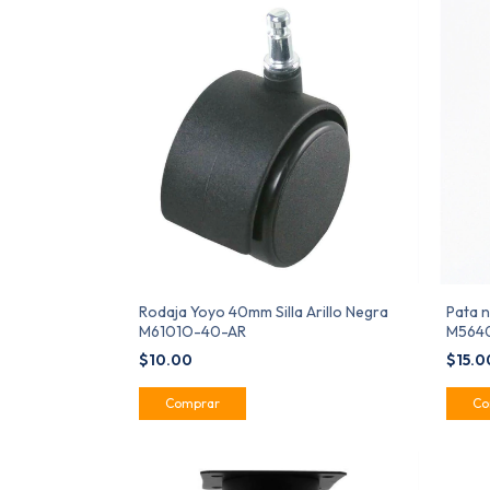
Rodaja Yoyo 40mm Silla Arillo Negra
Pata 
M6101O-40-AR
M5640
$10.00
$15.