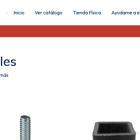
Inicio
Ver catálogo
Tienda Física
Ayudame a el
les
y más