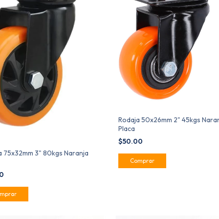
Rodaja 50x26mm 2" 45kgs Nara
Placa
$50.00
a 75x32mm 3" 80kgs Naranja
00