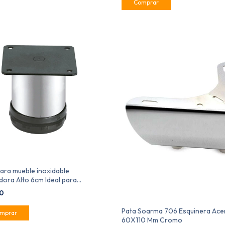
ara mueble inoxidable
dora Alto 6cm Ideal para
es LI01706-BSN
00
Pata Soarma 706 Esquinera Ace
60X110 Mm Cromo