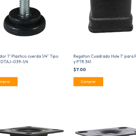
dor 1" Plastico cuerda 1/4" Tipo
Regaton Cuadrado Hule 1" para 
l DTAJ-039-1/4
y PTR 341
0
$7.00