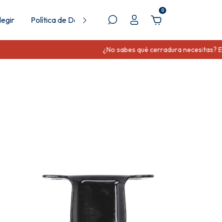
0
egir
Política de Devolución
¿No sabes qué cerradura necesitas? Envíanos u