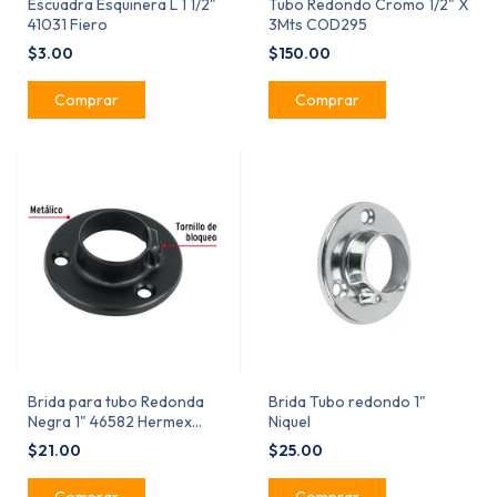
Escuadra Esquinera L 1 1/2"
Tubo Redondo Cromo 1/2" X
41031 Fiero
3Mts COD295
$3.00
$150.00
Brida para tubo Redonda
Brida Tubo redondo 1"
Negra 1" 46582 Hermex
Niquel
Pieza
$21.00
$25.00