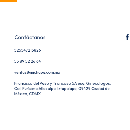
Contáctanos
525547215826
55 89 52 26 64
ventas@michapa.com.mx
Francisco del Paso y Troncoso 5A esq. Ginecologos,
Col. Purísima Atlazolpa, Iztapalapa, 09429 Ciudad de
México, CDMX