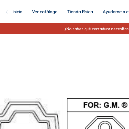
Inicio
Ver catálogo
Tienda Física
Ayudame a el
¿No sabes qué cerradura necesitas? Env