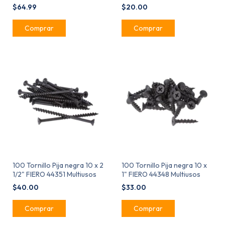
$64.99
$20.00
100 Tornillo Pija negra 10 x 2
100 Tornillo Pija negra 10 x
1/2" FIERO 44351 Multiusos
1" FIERO 44348 Multiusos
$40.00
$33.00