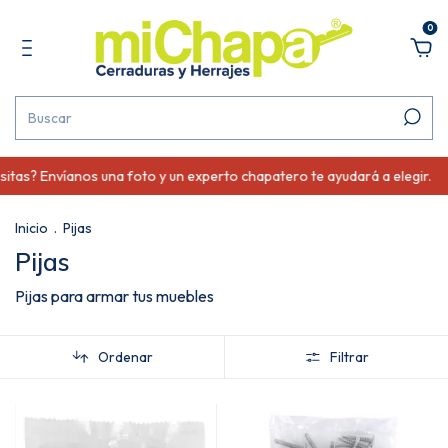
0
 Envíanos una foto y un experto chapatero te ayudará a elegir.
¿No
Inicio
.
Pijas
Pijas
Pijas para armar tus muebles
Ordenar
Filtrar