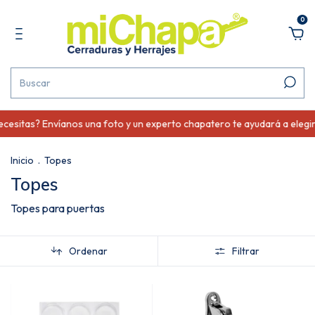
0
sitas? Envíanos una foto y un experto chapatero te ayudará a elegir.
Inicio
.
Topes
Topes
Topes para puertas
Ordenar
Filtrar