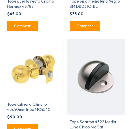
Tope puerta recto Cromo
Tope piso media luna Negro
Hermex 43787
SM DBD31C-BL
$45.00
$35.00
Tope Cilindro Cilindro
45x40mm Inox MC4540
$90.00
Tope Soarma 4322 Media
Luna Chico Niq Sat